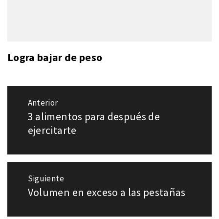
Logra bajar de peso
Navegación
Anterior
de
3 alimentos para después de
Entrada
entradas
anterior:
ejercitarte
Siguiente
Volumen en exceso a las pestañas
Entrada
siguiente: