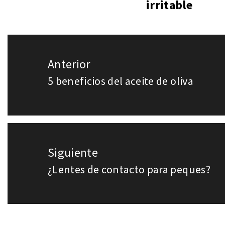
irritable
Navegación
Anterior
de
5 beneficios del aceite de oliva
Entrada
entradas
anterior:
Siguiente
¿Lentes de contacto para peques?
Entrada
siguiente: