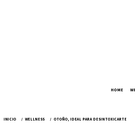
Ir
al
contenido
HOME
W
INICIO
WELLNESS
OTOÑO, IDEAL PARA DESINTOXICARTE