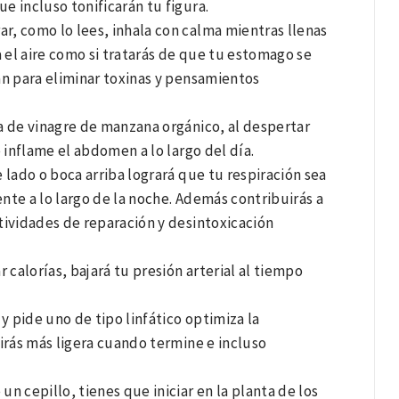
ue incluso tonificarán tu figura.
ar, como lo lees, inhala con calma mientras llenas
 el aire como si tratarás de que tu estomago se
án para eliminar toxinas y pensamientos
a de vinagre de manzana orgánico, al despertar
 inflame el abdomen a lo largo del día.
 lado o boca arriba logrará que tu respiración sea
te a lo largo de la noche. Además contribuirás a
tividades de reparación y desintoxicación
 calorías, bajará tu presión arterial al tiempo
y pide uno de tipo linfático optimiza la
irás más ligera cuando termine e incluso
un cepillo, tienes que iniciar en la planta de los