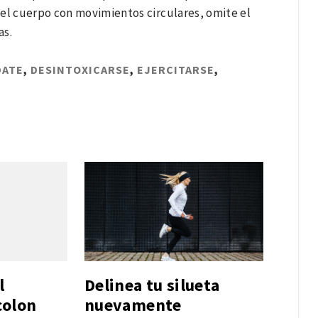
el cuerpo con movimientos circulares, omite el
as.
DATE
,
DESINTOXICARSE
,
EJERCITARSE
,
l
Delinea tu silueta
colon
nuevamente