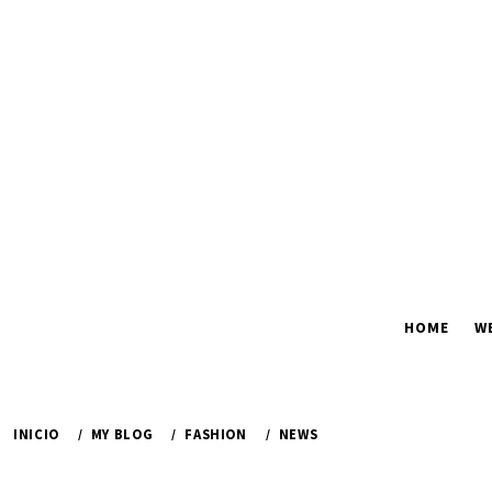
Ir
al
contenido
HOME
W
INICIO
MY BLOG
FASHION
NEWS