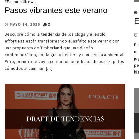
#
Fashion
#
News
Pasos vibrantes este verano
#
F
E
0
MAYO 14, 2026
Descubre cómo la tendencia de los clogs y el estilo
effortless están transformando el asfalto este verano con
Ba
una propuesta de Timberland que une diseño
ma
contemporáneo, nostalgia ochentera y conciencia ambiental.
jo
Pero, primero te voy a contar los beneficios de usar zapatos
pe
cómodos al caminar: […]
hi