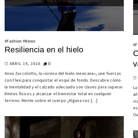
#
Fashion
#
News
#
F
Resiliencia en el hielo
C
v
0
ABRIL 14, 2026
Anna Zuccolotto, la «sirena del hielo mexicana», une fuerzas
con Flexi para conquistar el esquí de fondo. Descubre cómo
la mentalidad y el calzado adecuado son claves para superar
La
límites físicos y alcanzar el bienestar total en cualquier
añ
terreno. Mente sobre el cuerpo ¿Alguna vez […]
vi
es
Ou