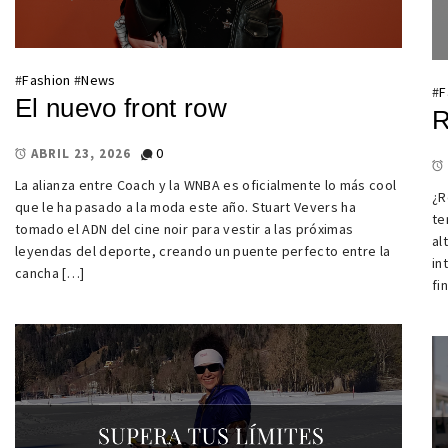
#
Fashion
#
News
#
F
El nuevo front row
R
0
ABRIL 23, 2026
La alianza entre Coach y la WNBA es oficialmente lo más cool
¿R
que le ha pasado a la moda este año. Stuart Vevers ha
te
tomado el ADN del cine noir para vestir a las próximas
al
leyendas del deporte, creando un puente perfecto entre la
in
cancha […]
fi