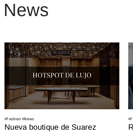
News
#
Fashion
#
News
#
F
Nueva boutique de Suarez
R