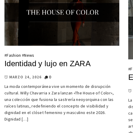
#
Fashion
#
News
Identidad y lujo en ZARA
#
F
E
0
MARZO 24, 2026
La moda contemporánea vive un momento de disrupción
cultural. Willy Chavarria x Zara lanzan «The House of Color»,
una colección que fusiona la sastrería neoyorquina con las
La
raíces latinas, redefiniendo el concepto de visibilidad y
di
dignidad en el clóset femenino y masculino este 2026.
ca
Dignidad […]
se
ar
ab