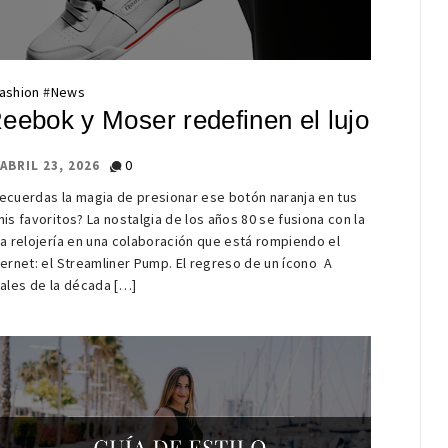
ashion
#
News
eebok y Moser redefinen el lujo
0
ABRIL 23, 2026
ecuerdas la magia de presionar ese botón naranja en tus
nis favoritos? La nostalgia de los años 80 se fusiona con la
ta relojería en una colaboración que está rompiendo el
ternet: el Streamliner Pump. El regreso de un ícono A
nales de la década […]