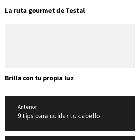
La ruta gourmet de Testal
Brilla con tu propia luz
Navegación
Anterior
de
9 tips para cuidar tu cabello
Entrada
entradas
anterior: