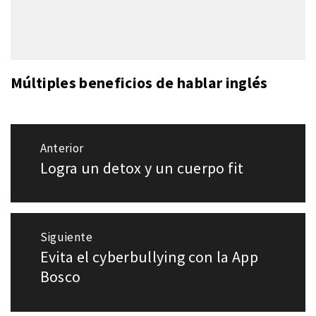
Múltiples beneficios de hablar inglés
Navegación
Anterior
de
Logra un detox y un cuerpo fit
Entrada
entradas
anterior:
Siguiente
Evita el cyberbullying con la App
Entrada
siguiente:
Bosco