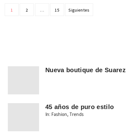
Paginación
1
2
…
15
Siguientes
de
entradas
Nueva boutique de Suarez
45 años de puro estilo
In:
Fashion
,
Trends