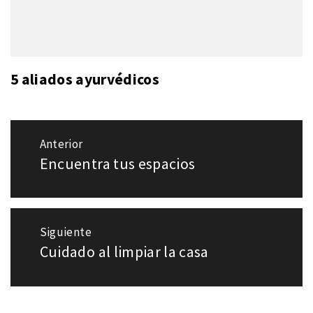
5 aliados ayurvédicos
Navegación
Anterior
de
Encuentra tus espacios
Entrada
entradas
anterior:
Siguiente
Cuidado al limpiar la casa
Entrada
siguiente: