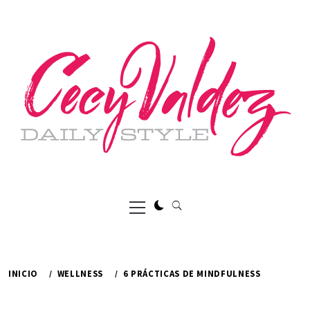
Ir
al
contenido
Menú
principal
INICIO
WELLNESS
6 PRÁCTICAS DE MINDFULNESS