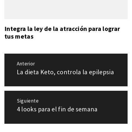
Integra la ley de la atracción para lograr
tus metas
Navegación
Anterior
de
La dieta Keto, controla la epilepsia
Entrada
entradas
anterior:
Siguiente
4 looks para el fin de semana
Entrada
siguiente: