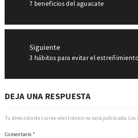
7 beneficios del aguacate
Entrada
entradas
anterior:
Siguiente
3 hábitos para evitar el estreñimient
Entrada
siguiente:
DEJA UNA RESPUESTA
Tu dirección de correo electrónico no será publicada.
Los
Comentario
*