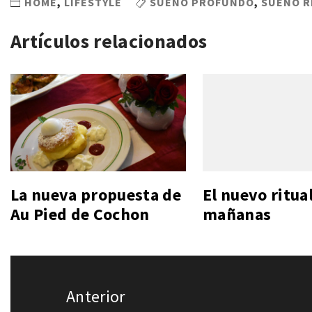
HOME
,
LIFESTYLE
SUEÑO PROFUNDO
,
SUEÑO R
Artículos relacionados
La nueva propuesta de
El nuevo ritua
Au Pied de Cochon
mañanas
Navegación
Anterior
de