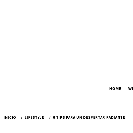
Ir
al
contenido
HOME
W
INICIO
LIFESTYLE
6 TIPS PARA UN DESPERTAR RADIANTE