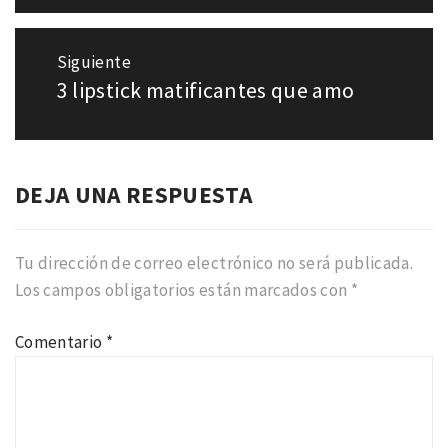
Siguiente
3 lipstick matificantes que amo
Entrada
siguiente:
DEJA UNA RESPUESTA
Tu dirección de correo electrónico no será publicada.
Los campos obligatorios están marcados con
*
Comentario
*