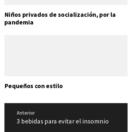
Niños privados de socialización, por la
pandemia
Pequeños con estilo
Navegación
Anterior
de
3 bebidas para evitar el insomnio
Entrada
entradas
anterior: