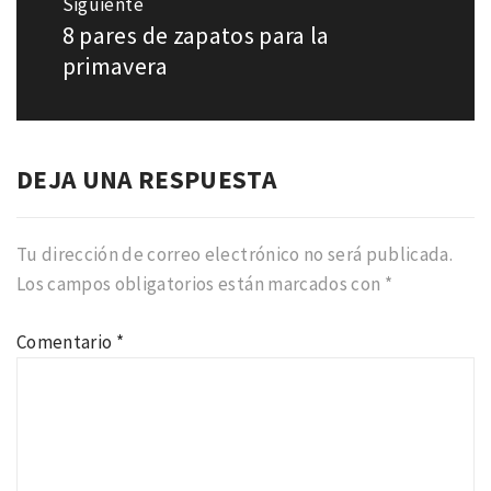
Siguiente
8 pares de zapatos para la
Entrada
siguiente:
primavera
DEJA UNA RESPUESTA
Tu dirección de correo electrónico no será publicada.
Los campos obligatorios están marcados con
*
Comentario
*