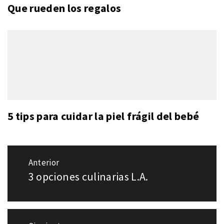
Que rueden los regalos
5 tips para cuidar la piel frágil del bebé
Navegación
Anterior
de
3 opciones culinarias L.A.
Entrada
entradas
anterior: