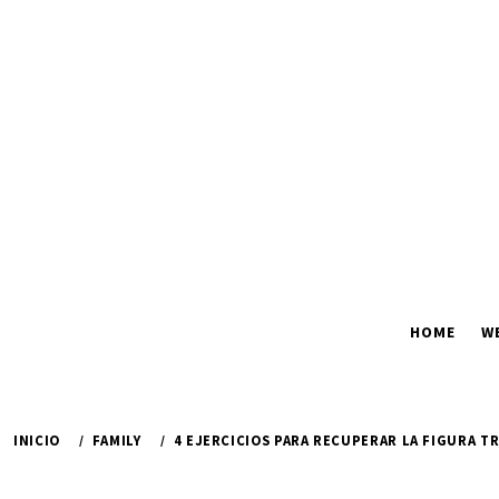
Ir
al
contenido
HOME
W
INICIO
FAMILY
4 EJERCICIOS PARA RECUPERAR LA FIGURA TR