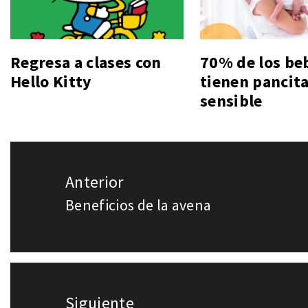
Regresa a clases con
70% de los be
Hello Kitty
tienen pancit
sensible
Navegación
Anterior
de
Beneficios de la avena
Entrada
entradas
anterior:
Siguiente