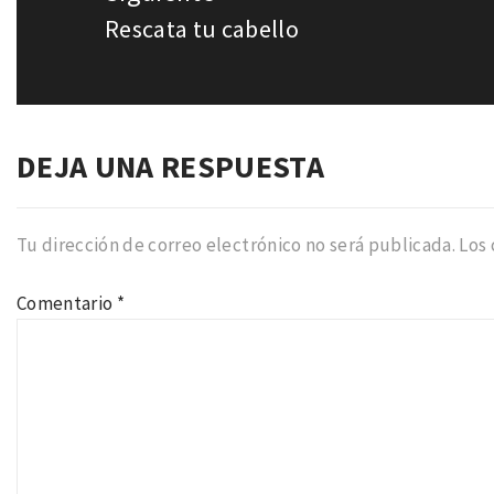
Rescata tu cabello
Entrada
siguiente:
DEJA UNA RESPUESTA
Tu dirección de correo electrónico no será publicada.
Los
Comentario
*