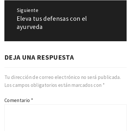
Siguiente
Eleva tus defensas con el
Entrada
siguiente:
ayurveda
DEJA UNA RESPUESTA
Tu dirección de correo electrónico no será publicada.
Los campos obligatorios están marcados con
*
Comentario
*