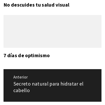
No descuides tu salud visual
7 días de optimismo
Navegación
Anterior
de
Secreto natural para hidratar el
Entrada
entradas
anterior:
cabello