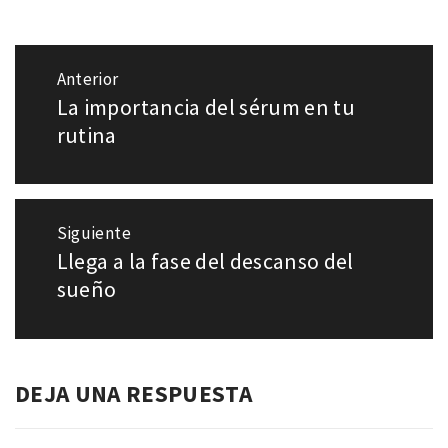
Navegación
Anterior
de
La importancia del sérum en tu
Entrada
entradas
anterior:
rutina
Siguiente
Llega a la fase del descanso del
Entrada
siguiente:
sueño
DEJA UNA RESPUESTA