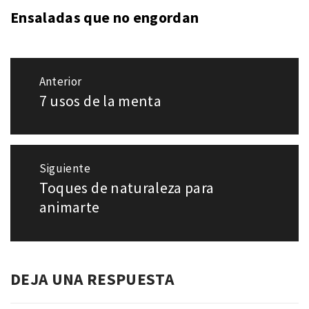
Ensaladas que no engordan
Navegación
Anterior
de
7 usos de la menta
Entrada
entradas
anterior:
Siguiente
Toques de naturaleza para
Entrada
siguiente:
animarte
DEJA UNA RESPUESTA