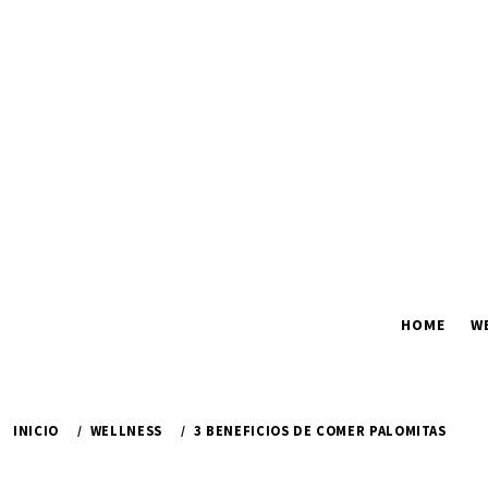
Ir
al
contenido
HOME
W
INICIO
WELLNESS
3 BENEFICIOS DE COMER PALOMITAS