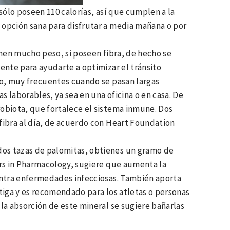
 sólo poseen 110 calorías, así que cumplen a la
a opción sana para disfrutar a media mañana o por
enen mucho peso, si poseen fibra, de hecho se
ciente para ayudarte a optimizar el tránsito
to, muy frecuentes cuando se pasan largas
s laborables, ya sea en una oficina o en casa. De
crobiota, que fortalece el sistema inmune. Dos
fibra al día, de acuerdo con Heart Foundation
os tazas de palomitas, obtienes un gramo de
ers in Pharmacology, sugiere que aumenta la
ontra enfermedades infecciosas. También aporta
tiga y es recomendado para los atletas o personas
r la absorción de este mineral se sugiere bañarlas