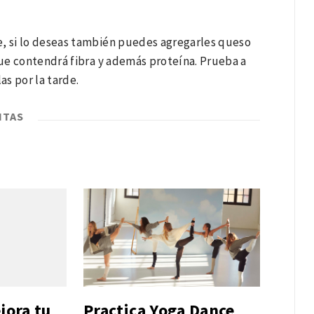
e, si lo deseas también puedes agregarles queso
ue contendrá fibra y además proteína. Prueba a
s por la tarde.
ITAS
jora tu
Practica Yoga Dance