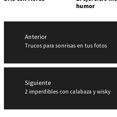
humor
Navegación
Anterior
de
Trucos para sonrisas en tus fotos
Entrada
entradas
anterior:
Siguiente
2 imperdibles con calabaza y wisky
Entrada
siguiente: