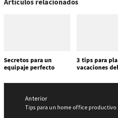
Artículos relacionados
Secretos para un
3 tips para pl
equipaje perfecto
vacaciones de
Navegación
Anterior
de
Tips para un home office productivo
Entrada
entradas