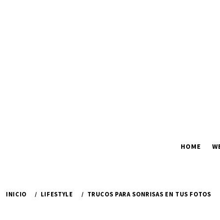
Ir
al
contenido
HOME
W
INICIO
LIFESTYLE
TRUCOS PARA SONRISAS EN TUS FOTOS