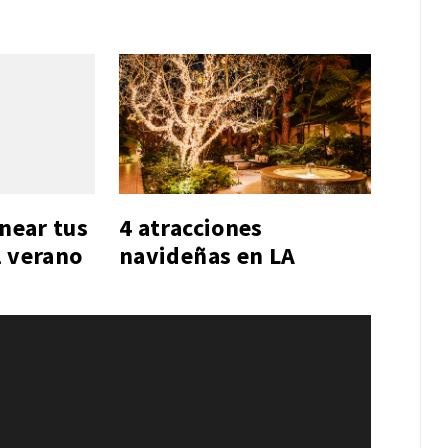
anear tus
4 atracciones
l verano
navideñas en LA