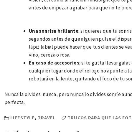
antes de empezar a grabar para que no te pie
Una sonrisa brillante
: si quieres que tu sonri
segundos antes de que alguien pulse el disparad
lápiz labial puede hacer que tus dientes se v
vino, cereza o rosa.
En caso de accesorios
: si te gusta llevar gafa
cualquier lugar donde el reflejo no apunte a la
rebotará en la lente, quitando el foco de tu son
Nunca la olvides: nunca, pero nunca lo olvides sonríe aun
perfecta.
LIFESTYLE
,
TRAVEL
TRUCOS PARA QUE LAS FOT