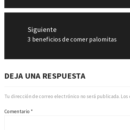
anterior:
Siguiente
3 beneficios de comer palomitas
Entrada
siguiente:
DEJA UNA RESPUESTA
Tu dirección de correo electrónico no será publicada.
Los
Comentario
*