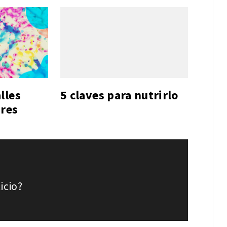
lles
5 claves para nutrirlo
ares
icio?