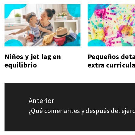
Niños y jet lag en
Pequeños deta
equilibrio
extra curricul
Navegación
Anterior
de
¿Qué comer antes y después del ejerc
Entrada
entradas
anterior: