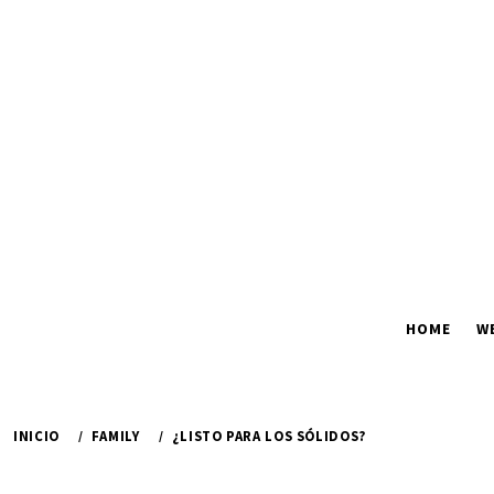
Ir
al
contenido
HOME
W
INICIO
FAMILY
¿LISTO PARA LOS SÓLIDOS?