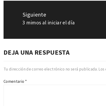
Siguiente
3 mimos al iniciar el día
Entrada
siguiente:
DEJA UNA RESPUESTA
Tu dirección de correo electrónico no será publicada.
Los
Comentario
*