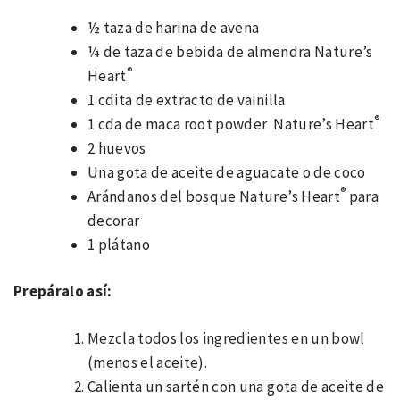
½ taza de harina de avena
¼ de taza de bebida de almendra Nature’s
®
Heart
1 cdita de extracto de vainilla
®
1 cda de maca root powder Nature’s Heart
2 huevos
Una gota de aceite de aguacate o de coco
®
Arándanos del bosque Nature’s Heart
para
decorar
1 plátano
Prepáralo así:
Mezcla todos los ingredientes en un bowl
(menos el aceite).
Calienta un sartén con una gota de aceite de