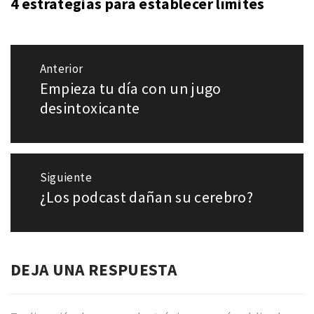
4 estrategias para establecer límites
Navegación
Anterior
de
Empieza tu día con un jugo
Entrada
entradas
anterior:
desintoxicante
Siguiente
¿Los podcast dañan su cerebro?
Entrada
siguiente:
DEJA UNA RESPUESTA