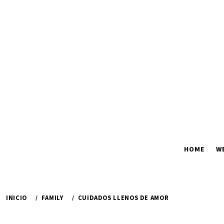
Ir
al
contenido
HOME
W
INICIO
FAMILY
CUIDADOS LLENOS DE AMOR