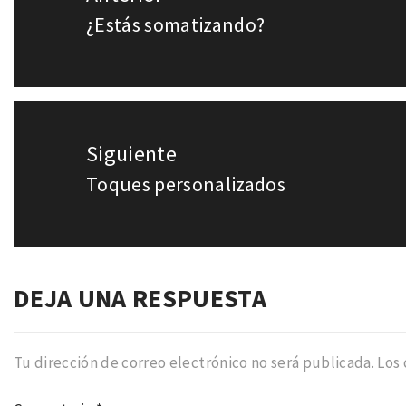
¿Estás somatizando?
Entrada
entradas
anterior:
Siguiente
Toques personalizados
Entrada
siguiente:
DEJA UNA RESPUESTA
Tu dirección de correo electrónico no será publicada.
Los