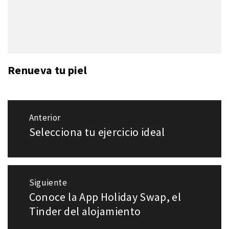
Renueva tu piel
Navegación
Anterior
de
Selecciona tu ejercicio ideal
Entrada
entradas
anterior:
Siguiente
Conoce la App Holiday Swap, el
Entrada
siguiente:
Tinder del alojamiento