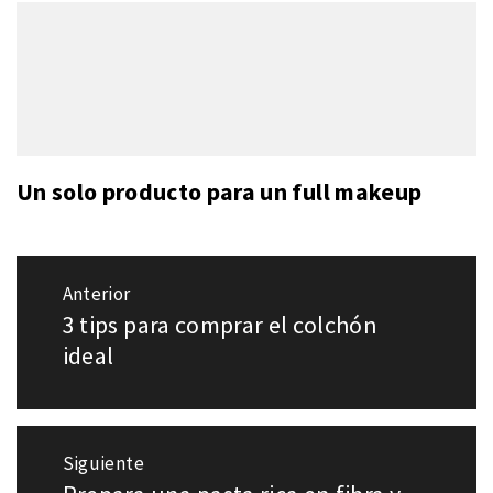
Un solo producto para un full makeup
Navegación
Anterior
de
3 tips para comprar el colchón
Entrada
entradas
anterior:
ideal
Siguiente
Entrada