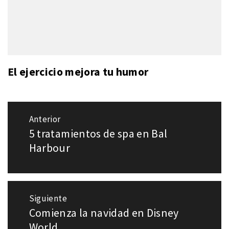
El ejercicio mejora tu humor
Navegación
Anterior
de
5 tratamientos de spa en Bal
Entrada
entradas
anterior:
Harbour
Siguiente
Comienza la navidad en Disney
Entrada
siguiente:
World