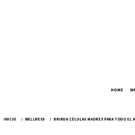
Ir
al
contenido
HOME
W
INICIO
WELLNESS
BRINDA CÉLULAS MADRES PARA TODO EL