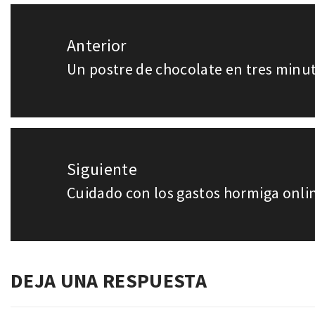
Navegación
Anterior
de
Un postre de chocolate en tres minu
Entrada
entradas
anterior:
Siguiente
Cuidado con los gastos hormiga onli
Entrada
siguiente:
DEJA UNA RESPUESTA