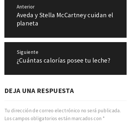
Navegación
Anterior
de
Aveda y Stella McCartney cuidan el
Entrada
entradas
anterior:
planeta
Siguiente
¿Cuántas calorías posee tu leche?
Entrada
siguiente:
DEJA UNA RESPUESTA
Tu dirección de correo electrónico no será publicada.
Los campos obligatorios están marcados con
*