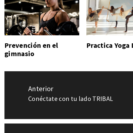
Prevención en el
Practica Yoga
gimnasio
Navegación
Anterior
de
Conéctate con tu lado TRIBAL
Entrada
entradas
anterior: