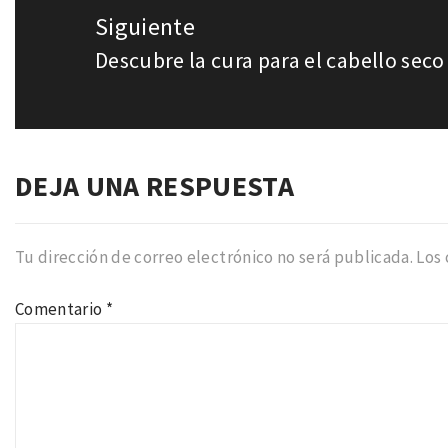
Siguiente
Descubre la cura para el cabello seco
Entrada
siguiente:
DEJA UNA RESPUESTA
Tu dirección de correo electrónico no será publicada.
Los
Comentario
*