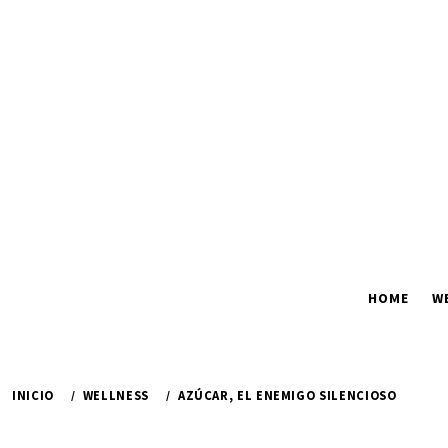
Ir
al
contenido
HOME
W
INICIO
WELLNESS
AZÚCAR, EL ENEMIGO SILENCIOSO