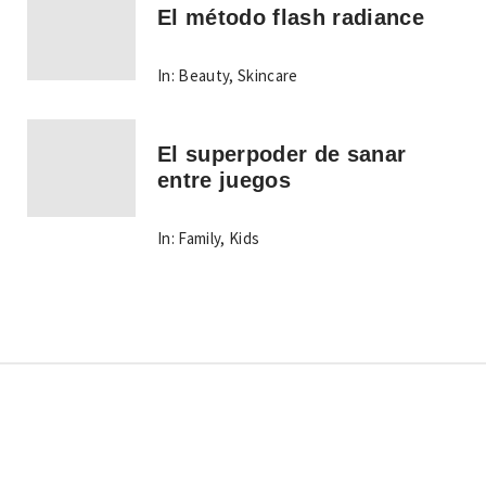
El método flash radiance
In:
Beauty
,
Skincare
El superpoder de sanar
entre juegos
In:
Family
,
Kids
Copyright © Todos los derechos reservados.
Tema:
Minimal Lite
por
Thememattic