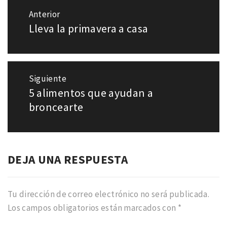
Navegación
Anterior
de
Lleva la primavera a casa
Entrada
entradas
anterior:
Siguiente
5 alimentos que ayudan a
Entrada
siguiente:
broncearte
DEJA UNA RESPUESTA
Tu dirección de correo electrónico no será publicada.
Los campos obligatorios están marcados con
*