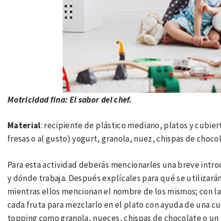
Motricidad fina: El sabor del chef.
Material
: recipiente de plástico mediano, platos y cubie
fresas o al gusto) yogurt, granola, nuez, chispas de chocol
Para esta actividad deberás mencionarles una breve introd
y dónde trabaja. Después explícales para qué se utilizará
mientras ellos mencionan el nombre de los mismos; con l
cada fruta para mezclarlo en el plato con ayuda de una c
topping como granola, nueces, chispas de chocolate o un p