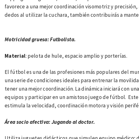
favorece a una mejor coordinación visomotriz y precisión
dedos al utilizar la cuchara, también contribuirás a mant
Motricidad gruesa: Futbolista.
Material
: pelota de hule, espacio amplio y porterías.
El fútbol es una de las profesiones más populares del mund
una serie de condiciones ideales para entrenar la movilid
tener una mejor coordinación. La dinámica iniciará con un
equipos y participar en un amistoso juego de fútbol. Est
estimula la velocidad, coordinación motora y visión perifé
Área socio afectiva: Jugando al doctor.
Utiliza juguetes didácticos que simulen equipo médico; d