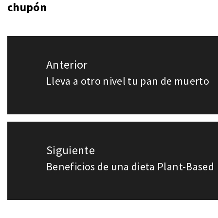
chupón
Navegación
Anterior
de
Lleva a otro nivel tu pan de muerto
Entrada
entradas
anterior:
Siguiente
Beneficios de una dieta Plant-Based
Entrada
siguiente: