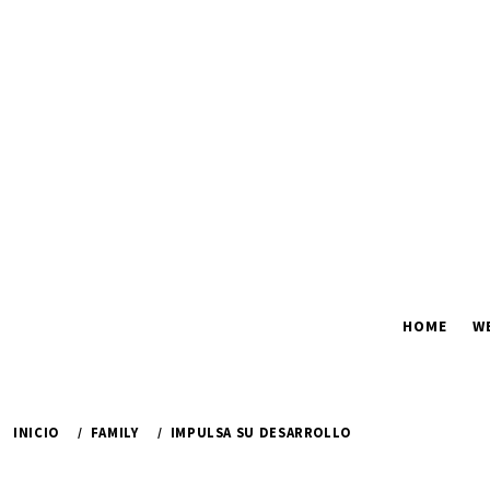
Ir
al
contenido
HOME
W
INICIO
FAMILY
IMPULSA SU DESARROLLO