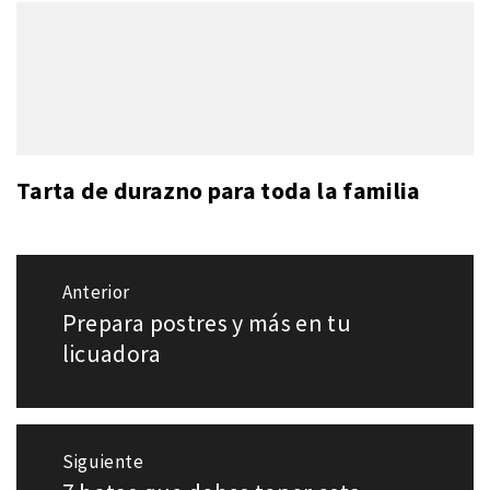
Tarta de durazno para toda la familia
Navegación
Anterior
de
Prepara postres y más en tu
Entrada
entradas
anterior:
licuadora
Siguiente
Entrada