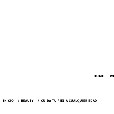
Ir
al
contenido
HOME
W
INICIO
BEAUTY
CUIDA TU PIEL A CUALQUIER EDAD