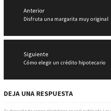
Navegación
Anterior
de
Disfruta una margarita muy original
Entrada
entradas
anterior:
Siguiente
Cómo elegir un crédito hipotecario
Entrada
siguiente:
DEJA UNA RESPUESTA