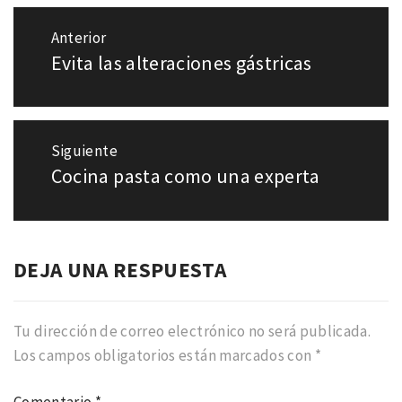
Navegación
Anterior
de
Evita las alteraciones gástricas
Entrada
entradas
anterior:
Siguiente
Cocina pasta como una experta
Entrada
siguiente:
DEJA UNA RESPUESTA
Tu dirección de correo electrónico no será publicada.
Los campos obligatorios están marcados con
*