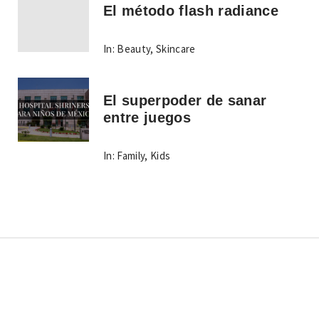
El método flash radiance
In:
Beauty
,
Skincare
El superpoder de sanar
entre juegos
In:
Family
,
Kids
Copyright © Todos los derechos reservados.
Tema:
Minimal Lite
por
Thememattic