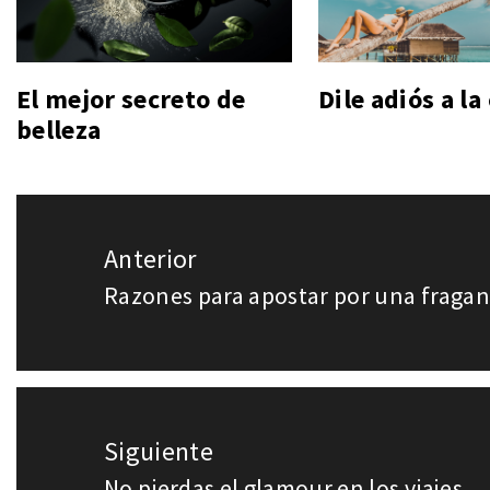
El mejor secreto de
Dile adiós a la 
belleza
Navegación
Anterior
de
Razones para apostar por una fraganc
Entrada
entradas
anterior:
Siguiente
No pierdas el glamour en los viajes