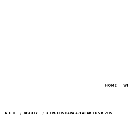
Ir
al
contenido
HOME
W
INICIO
BEAUTY
3 TRUCOS PARA APLACAR TUS RIZOS