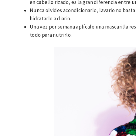
en cabello rizado, es la gran diferencia entre 
Nunca olvides acondicionarlo, lavarlo no bast
hidratarlo a diario.
Una vez por semana aplícale una mascarilla res
todo para nutrirlo.