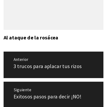
Al ataque de la rosácea
Navegación
Anterior
de
3 trucos para aplacar tus rizos
Entrada
entradas
anterior:
Siguiente
Exitosos pasos para decir ¡NO!
Entrada
siguiente: