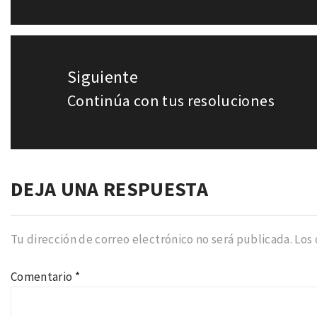
anterior:
Siguiente
Continúa con tus resoluciones
Entrada
siguiente:
DEJA UNA RESPUESTA
Tu dirección de correo electrónico no será publicada.
Los
Comentario
*