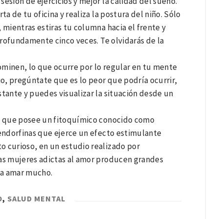
esión de ejercicios y mejor la calidad del sueño.
rta de tu oficina y realiza la postura del niño. Sólo
, mientras estiras tu columna hacia el frente y
 profundamente cinco veces. Te olvidarás de la
minen, lo que ocurre por lo regular en tu mente
io, pregúntate que es lo peor que podría ocurrir,
tante y puedes visualizar la situación desde un
o, que posee un fitoquímico conocido como
 endorfinas que ejerce un efecto estimulante
to curioso, en un estudio realizado por
as mujeres adictas al amor producen grandes
e a amar mucho.
O
,
SALUD MENTAL