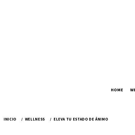
Ir
al
contenido
HOME
W
INICIO
WELLNESS
ELEVA TU ESTADO DE ÁNIMO