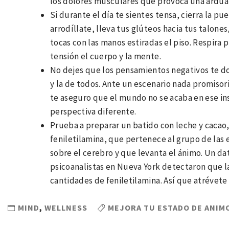
los dolores musculares que provoca una ardua s
Si durante el día te sientes tensa, cierra la pue
arrodíllate, lleva tus glúteos hacia tus talones
tocas con las manos estiradas el piso. Respira
tensión el cuerpo y la mente.
No dejes que los pensamientos negativos te do
y la de todos. Ante un escenario nada promisor
te aseguro que el mundo no se acaba en ese ins
perspectiva diferente.
Prueba a preparar un batido con leche y caca
feniletilamina, que pertenece al grupo de las
sobre el cerebro y que levanta el ánimo. Un da
psicoanalistas en Nueva York detectaron que l
cantidades de feniletilamina. Así que atrévet
MIND
,
WELLNESS
MEJORA TU ESTADO DE ANIM