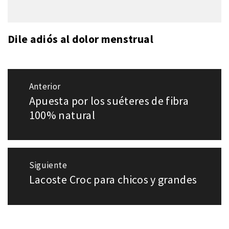
Dile adiós al dolor menstrual
Navegación
Anterior
de
Apuesta por los suéteres de fibra
Entrada
entradas
anterior:
100% natural
Siguiente
Lacoste Croc para chicos y grandes
Entrada
siguiente: