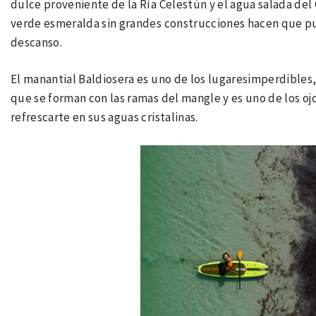
dulce proveniente de la Ría Celestún y el agua salada del 
verde esmeralda sin grandes construcciones hacen que pue
descanso.
El manantial Baldiosera es uno de los lugaresimperdibles, 
que se forman con las ramas del mangle y es uno de los o
refrescarte en sus aguas cristalinas.