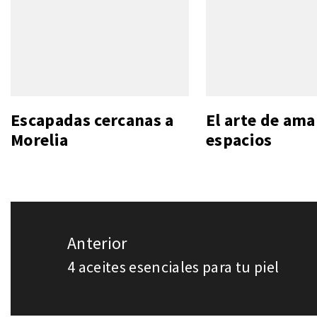
Escapadas cercanas a
El arte de ama
Morelia
espacios
Navegación
Anterior
de
4 aceites esenciales para tu piel
Entrada
entradas
anterior: