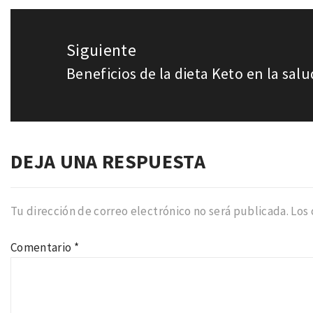
Siguiente
Beneficios de la dieta Keto en la salu
Entrada
siguiente:
DEJA UNA RESPUESTA
Tu dirección de correo electrónico no será publicada.
Los
Comentario
*