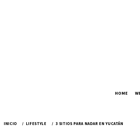
Ir
al
contenido
HOME
W
INICIO
LIFESTYLE
3 SITIOS PARA NADAR EN YUCATÁN