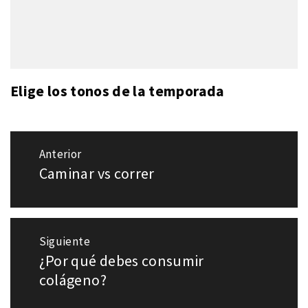
Elige los tonos de la temporada
Navegación
Anterior
de
Caminar vs correr
Entrada
entradas
anterior:
Siguiente
¿Por qué debes consumir
Entrada
siguiente:
colágeno?