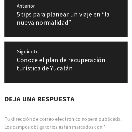
Navegación
Anterior
de
5 tips para planear un viaje en “la
Entrada
entradas
anterior:
nueva normalidad”
Siguiente
Conoce el plan de recuperación
Entrada
siguiente:
turística de Yucatán
DEJA UNA RESPUESTA
Tu dirección de correo electrónico no será publicada.
Los campos obligatorios están marcados con
*