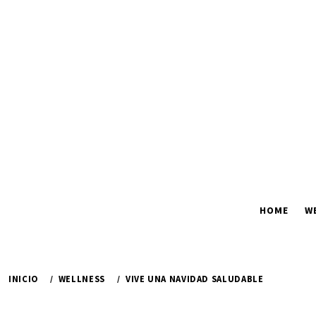
Ir
al
contenido
HOME
W
INICIO
WELLNESS
VIVE UNA NAVIDAD SALUDABLE