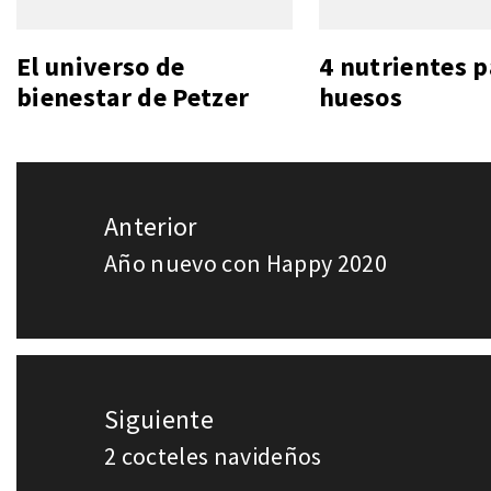
El universo de
4 nutrientes p
bienestar de Petzer
huesos
Navegación
Anterior
de
Año nuevo con Happy 2020
Entrada
entradas
anterior:
Siguiente
2 cocteles navideños
Entrada