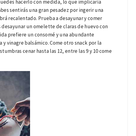
puedes hacerlo con medida, lo que implicaría
bes sentirás una gran pesadez por ingerir una
abrá recalentado. Prueba a desayunar y comer
s desayunar un omelette de claras de huevo con
omida prefiere un consomé y una abundante
a y vinagre balsámico. Come otro snack por la
tumbras cenar hasta las 12, entre las 9 y 10 come