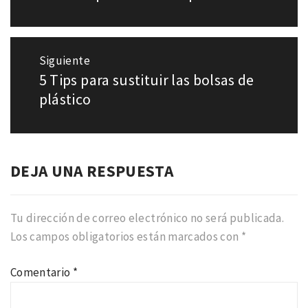
entradas
anterior:
Siguiente
5 Tips para sustituir las bolsas de
Entrada
siguiente:
plástico
DEJA UNA RESPUESTA
Tu dirección de correo electrónico no será publicada.
Los campos obligatorios están marcados con
*
Comentario
*