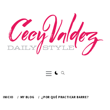
Ir
al
contenido
Menú
principal
INICIO
MY BLOG
¿POR QUÉ PRACTICAR BARRE?