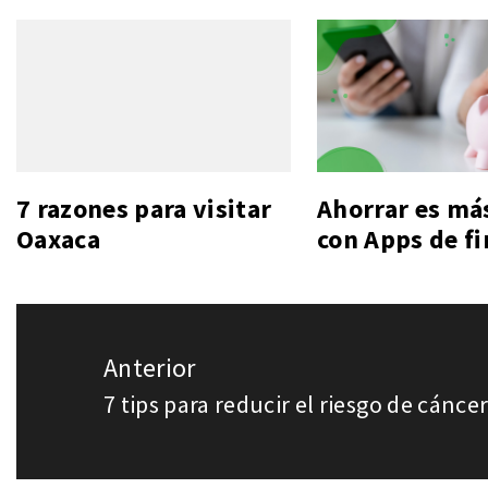
7 razones para visitar
Ahorrar es más
Oaxaca
con Apps de f
Navegación
Anterior
de
7 tips para reducir el riesgo de cánc
Entrada
entradas
anterior: