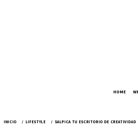
Ir
al
contenido
HOME
W
INICIO
LIFESTYLE
SALPICA TU ESCRITORIO DE CREATIVIDAD