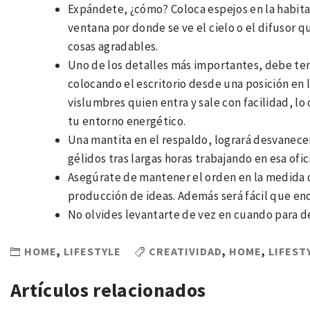
Expándete, ¿cómo? Coloca espejos en la habita
ventana por donde se ve el cielo o el difusor qu
cosas agradables.
Uno de los detalles más importantes, debe ten
colocando el escritorio desde una posición en 
vislumbres quien entra y sale con facilidad, lo
tu entorno energético.
Una mantita en el respaldo, logrará desvanecer
gélidos tras largas horas trabajando en esa ofic
Asegúrate de mantener el orden en la medida de
producción de ideas. Además será fácil que en
No olvides levantarte de vez en cuando para de
HOME
,
LIFESTYLE
CREATIVIDAD
,
HOME
,
LIFEST
Artículos relacionados