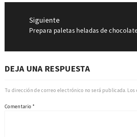
Siguiente
Prepara paletas heladas de chocolat
Entrada
siguiente:
DEJA UNA RESPUESTA
Tu dirección de correo electrónico no será publicada.
Los
Comentario
*