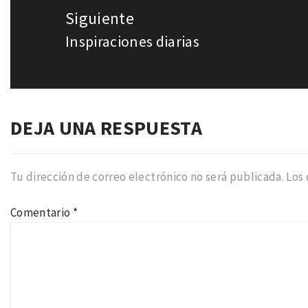
Siguiente
Inspiraciones diarias
Entrada
siguiente:
DEJA UNA RESPUESTA
Tu dirección de correo electrónico no será publicada.
Los
Comentario
*