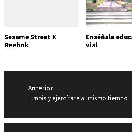
Sesame Street X
Enséñale educ
Reebok
vial
Navegación
Anterior
de
Limpia y ejercítate al mismo tiempo
Entrada
entradas
anterior: