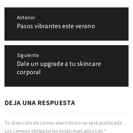
Navegación
Anterior
de
Pasos vibrantes este verano
Entrada
entradas
anterior:
Siguiente
Dale un upgrade a tu skincare
Entrada
siguiente:
corporal
DEJA UNA RESPUESTA
Tu dirección de correo electrónico no será publicada.
Los campos obligatorios están marcados con
*