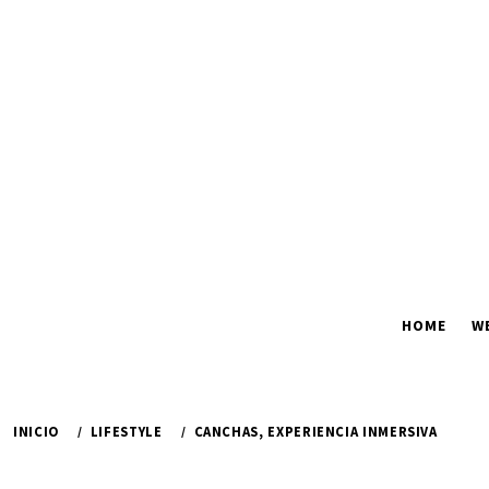
Ir
al
contenido
HOME
W
INICIO
LIFESTYLE
CANCHAS, EXPERIENCIA INMERSIVA