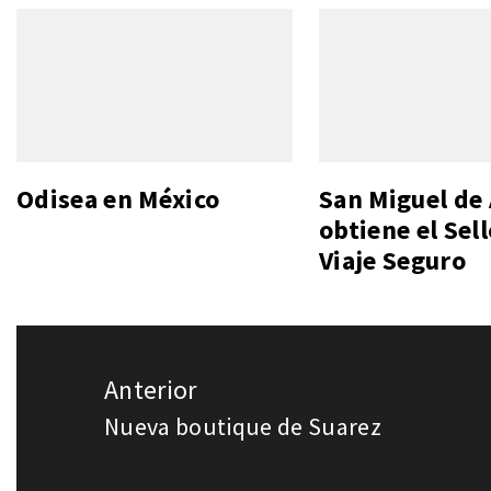
Odisea en México
San Miguel de
obtiene el Sel
Viaje Seguro
Navegación
Anterior
de
Nueva boutique de Suarez
Entrada
entradas
anterior: