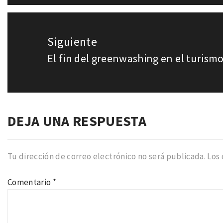
Siguiente
El fin del greenwashing en el turismo
Entrada
siguiente:
DEJA UNA RESPUESTA
Tu dirección de correo electrónico no será publicada.
Los
Comentario
*