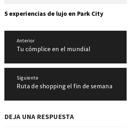
5 experiencias de lujo en Park City
Navegación
Anterior
de
Tu cómplice en el mundial
Entrada
entradas
anterior:
Siguiente
Ruta de shopping el fin de semana
Entrada
siguiente:
DEJA UNA RESPUESTA