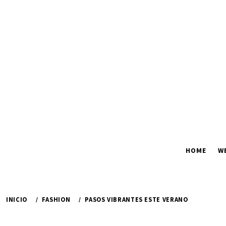
Ir
al
contenido
HOME
W
INICIO
FASHION
PASOS VIBRANTES ESTE VERANO