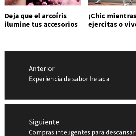
Deja que el arcoíris
¡Chic mientras
ilumine tus accesorios
ejercitas o viv
Navegación
Anterior
de
Experiencia de sabor helada
Entrada
entradas
anterior:
Siguiente
Compras inteligentes para descansar
Entrada