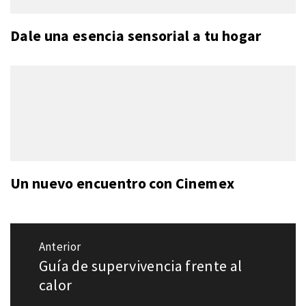
Dale una esencia sensorial a tu hogar
Un nuevo encuentro con Cinemex
Navegación
Anterior
de
Guía de supervivencia frente al
Entrada
entradas
anterior:
calor