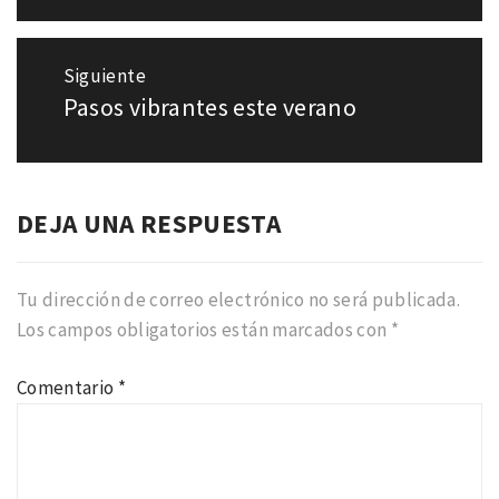
Siguiente
Pasos vibrantes este verano
Entrada
siguiente:
DEJA UNA RESPUESTA
Tu dirección de correo electrónico no será publicada.
Los campos obligatorios están marcados con
*
Comentario
*