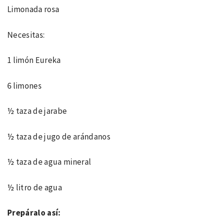
Limonada rosa
Necesitas:
1 limón Eureka
6 limones
½ taza de jarabe
½ taza de jugo de arándanos
½ taza de agua mineral
½ litro de agua
Prepáralo así: