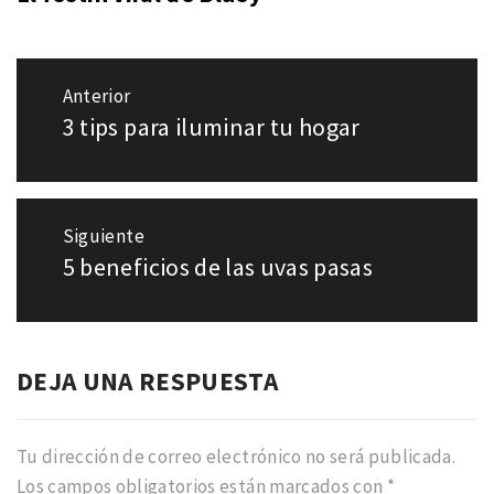
Navegación
Anterior
de
3 tips para iluminar tu hogar
Entrada
entradas
anterior:
Siguiente
5 beneficios de las uvas pasas
Entrada
siguiente:
DEJA UNA RESPUESTA
Tu dirección de correo electrónico no será publicada.
Los campos obligatorios están marcados con
*